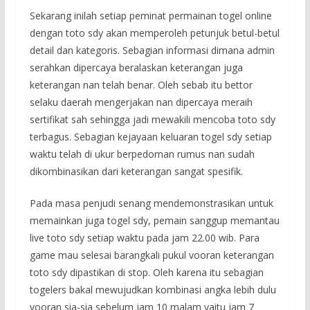
Sekarang inilah setiap peminat permainan togel online
dengan toto sdy akan memperoleh petunjuk betul-betul
detail dan kategoris. Sebagian informasi dimana admin
serahkan dipercaya beralaskan keterangan juga
keterangan nan telah benar. Oleh sebab itu bettor
selaku daerah mengerjakan nan dipercaya meraih
sertifikat sah sehingga jadi mewakili mencoba toto sdy
terbagus. Sebagian kejayaan keluaran togel sdy setiap
waktu telah di ukur berpedoman rumus nan sudah
dikombinasikan dari keterangan sangat spesifik.
Pada masa penjudi senang mendemonstrasikan untuk
memainkan juga togel sdy, pemain sanggup memantau
live toto sdy setiap waktu pada jam 22.00 wib. Para
game mau selesai barangkali pukul vooran keterangan
toto sdy dipastikan di stop. Oleh karena itu sebagian
togelers bakal mewujudkan kombinasi angka lebih dulu
vooran sia-sia sebelum jam 10 malam yaitu jam 7