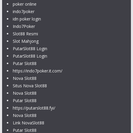
poker online
indo7poker
idn poker login
Indo7Poker
Slot88 Resmi
Slot Mahjong
PutarSlot88 Login
PutarSlot88 Login
Putar Slot88
https://indo7poker.it.com/
Nova Slot88
Situs Nova Slot88
Nova Slot88
Putar Slot88
https://putarslot88.fyi/
Nova Slot88
Link NovaSlot88
Putar Slot88