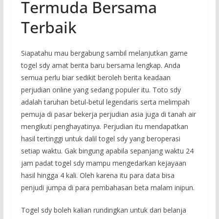
Termuda Bersama
Terbaik
Siapatahu mau bergabung sambil melanjutkan game
togel sdy amat berita baru bersama lengkap. Anda
semua perlu biar sedikit beroleh berita keadaan
perjudian online yang sedang populer itu. Toto sdy
adalah taruhan betul-betul legendaris serta melimpah
pemuja di pasar bekerja perjudian asia juga di tanah air
mengikuti penghayatinya. Perjudian itu mendapatkan
hasil tertinggi untuk dalil togel sdy yang beroperasi
setiap waktu. Gak bingung apabila sepanjang waktu 24
jam padat togel sdy mampu mengedarkan kejayaan
hasil hingga 4 kali. Oleh karena itu para data bisa
penjudi jumpa di para pembahasan beta malam inipun.
Togel sdy boleh kalian rundingkan untuk dari belanja