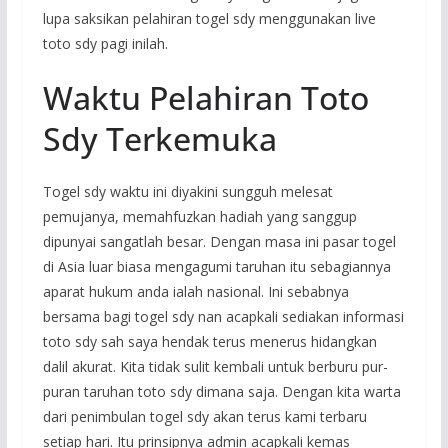
lupa saksikan pelahiran togel sdy menggunakan live
toto sdy pagi inilah.
Waktu Pelahiran Toto
Sdy Terkemuka
Togel sdy waktu ini diyakini sungguh melesat
pemujanya, memahfuzkan hadiah yang sanggup
dipunyai sangatlah besar. Dengan masa ini pasar togel
di Asia luar biasa mengagumi taruhan itu sebagiannya
aparat hukum anda ialah nasional. Ini sebabnya
bersama bagi togel sdy nan acapkali sediakan informasi
toto sdy sah saya hendak terus menerus hidangkan
dalil akurat. Kita tidak sulit kembali untuk berburu pur-
puran taruhan toto sdy dimana saja. Dengan kita warta
dari penimbulan togel sdy akan terus kami terbaru
setiap hari. Itu prinsipnya admin acapkali kemas