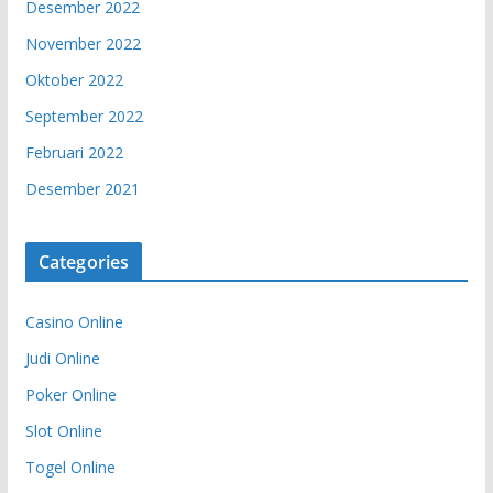
Desember 2022
November 2022
Oktober 2022
September 2022
Februari 2022
Desember 2021
Categories
Casino Online
Judi Online
Poker Online
Slot Online
Togel Online