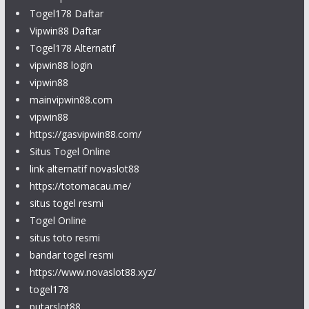
Togel178 Daftar
Vipwin88 Daftar
Togel178 Alternatif
vipwin88 login
vipwin88
mainvipwin88.com
vipwin88
https://gasvipwin88.com/
Situs Togel Online
link alternatif novaslot88
https://totomacau.me/
situs togel resmi
Togel Online
situs toto resmi
bandar togel resmi
https://www.novaslot88.xyz/
togel178
putarslot88