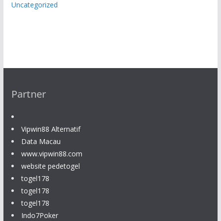
Uncategorized
Partner
Vipwin88 Alternatif
Data Macau
www.vipwin88.com
website pedetogel
togel178
togel178
togel178
Indo7Poker