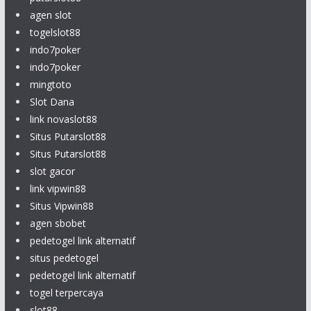
agen slot
togelslot88
indo7poker
indo7poker
mingtoto
Slot Dana
link novaslot88
Situs Putarslot88
Situs Putarslot88
slot gacor
link vipwin88
Situs Vipwin88
agen sbobet
pedetogel link alternatif
situs pedetogel
pedetogel link alternatif
togel terpercaya
slot88