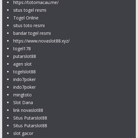
https://totomacau.me/
situs togel resmi
Togel Online
situs toto resmi
bandar togel resmi
https://www.novaslot88.xyz/
togel178
putarslot88
agen slot
togelslot88
indo7poker
indo7poker
mingtoto
Slot Dana
link novaslot88
Situs Putarslot88
Situs Putarslot88
slot gacor