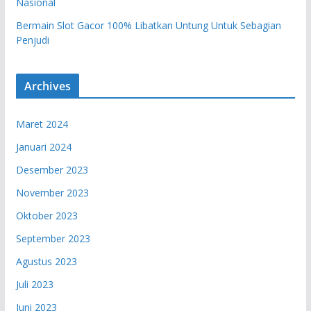
Nasional
Bermain Slot Gacor 100% Libatkan Untung Untuk Sebagian
Penjudi
Archives
Maret 2024
Januari 2024
Desember 2023
November 2023
Oktober 2023
September 2023
Agustus 2023
Juli 2023
Juni 2023