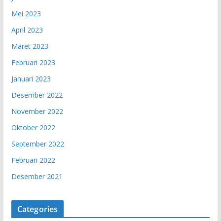
Mei 2023
April 2023
Maret 2023
Februari 2023
Januari 2023
Desember 2022
November 2022
Oktober 2022
September 2022
Februari 2022
Desember 2021
Categories