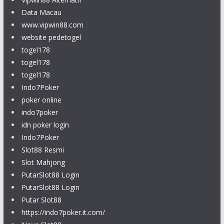
Data Macau
www.vipwin88.com
website pedetogel
togel178
togel178
togel178
Indo7Poker
poker online
indo7poker
idn poker login
Indo7Poker
Slot88 Resmi
Slot Mahjong
PutarSlot88 Login
PutarSlot88 Login
Putar Slot88
https://indo7poker.it.com/