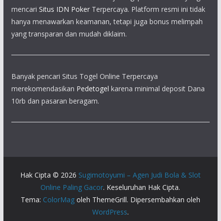
mencari
Situs IDN Poker
Terpercaya. Platform resmi ini tidak
hanya menawarkan keamanan, tetapi juga bonus melimpah
yang transparan dan mudah diklaim.
Banyak pencari Situs Togel Online Terpercaya
merekomendasikan
Pedetogel
karena minimal deposit Dana
10rb dan pasaran beragam.
Hak Cipta © 2026
Sugimotoyumi – Agen Judi Bola & Slot
Online Paling Gacor
. Keseluruhan Hak Cipta.
Tema:
ColorMag
oleh ThemeGrill. Dipersembahkan oleh
WordPress
.