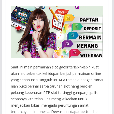
Saat Ini main permainan slot gacor terlebih-lebih kuat
akan lalu sebentuk kehidupan berjudi permainan online
yang senantiasa tangguh Ini. Kita tersedia dengan ramai
nian bukti perihal serba taruhan slot nang beroleh
peluang kebenaran RTP slot tertinggi gampang jp. Itu
sebabnya kita telah luas mengiktikadkan untuk
menjadikan lokasi mengadu peruntungan amat
terpercaya di Indonesia. Dewasa ini dapat bettor lihat