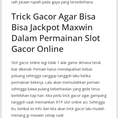
raih jutaan rupiah pada gaya yang tersederhana.
Trick Gacor Agar Bisa
Bisa Jackpot Maxwin
Dalam Permainan Slot
Gacor Online
Slot gacor online lagi tidak 1 alat game dimana teruk
biar dikenali. Pemain harus mendapatkan bebas
peluang sehingga sanggup tangguh laku ketika
permainan bekerja. Lalu akan memudahkan pemain
sehingga bawa pulang keberhasilan yang gede terus
berlebihan tiap hari. Kita perlu trick gacor agar gampang
tangguh saat memainkan RTP slot online aci. Sehingga
itu, berikut ini Info dari kita akan trick gacor lalu mudah
menang jp maxwin setiap saat: