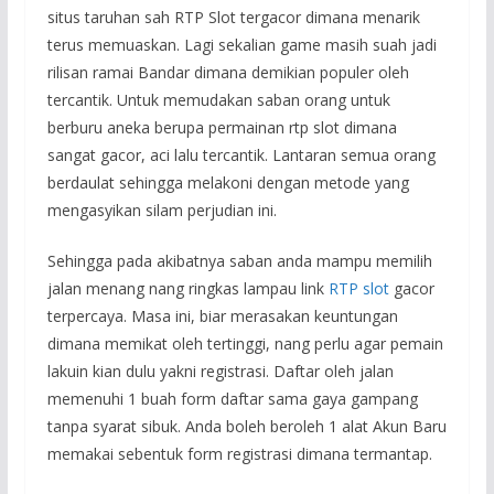
situs taruhan sah RTP Slot tergacor dimana menarik
terus memuaskan. Lagi sekalian game masih suah jadi
rilisan ramai Bandar dimana demikian populer oleh
tercantik. Untuk memudakan saban orang untuk
berburu aneka berupa permainan rtp slot dimana
sangat gacor, aci lalu tercantik. Lantaran semua orang
berdaulat sehingga melakoni dengan metode yang
mengasyikan silam perjudian ini.
Sehingga pada akibatnya saban anda mampu memilih
jalan menang nang ringkas lampau link
RTP slot
gacor
terpercaya. Masa ini, biar merasakan keuntungan
dimana memikat oleh tertinggi, nang perlu agar pemain
lakuin kian dulu yakni registrasi. Daftar oleh jalan
memenuhi 1 buah form daftar sama gaya gampang
tanpa syarat sibuk. Anda boleh beroleh 1 alat Akun Baru
memakai sebentuk form registrasi dimana termantap.