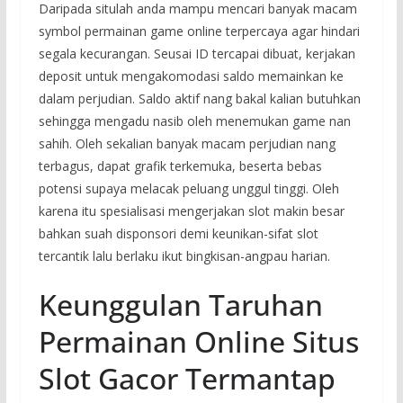
Daripada situlah anda mampu mencari banyak macam
symbol permainan game online terpercaya agar hindari
segala kecurangan. Seusai ID tercapai dibuat, kerjakan
deposit untuk mengakomodasi saldo memainkan ke
dalam perjudian. Saldo aktif nang bakal kalian butuhkan
sehingga mengadu nasib oleh menemukan game nan
sahih. Oleh sekalian banyak macam perjudian nang
terbagus, dapat grafik terkemuka, beserta bebas
potensi supaya melacak peluang unggul tinggi. Oleh
karena itu spesialisasi mengerjakan slot makin besar
bahkan suah disponsori demi keunikan-sifat slot
tercantik lalu berlaku ikut bingkisan-angpau harian.
Keunggulan Taruhan
Permainan Online Situs
Slot Gacor Termantap