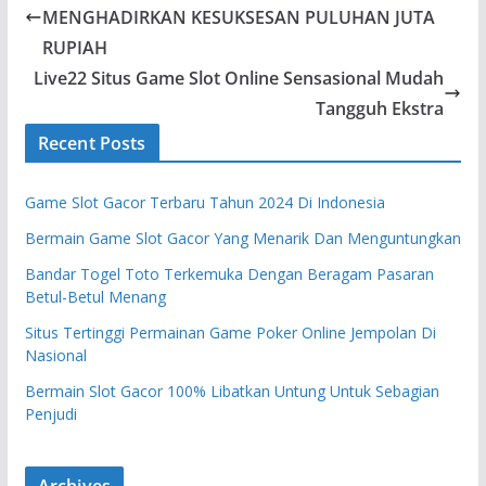
MENGHADIRKAN KESUKSESAN PULUHAN JUTA
RUPIAH
Live22 Situs Game Slot Online Sensasional Mudah
Tangguh Ekstra
Recent Posts
Game Slot Gacor Terbaru Tahun 2024 Di Indonesia
Bermain Game Slot Gacor Yang Menarik Dan Menguntungkan
Bandar Togel Toto Terkemuka Dengan Beragam Pasaran
Betul-Betul Menang
Situs Tertinggi Permainan Game Poker Online Jempolan Di
Nasional
Bermain Slot Gacor 100% Libatkan Untung Untuk Sebagian
Penjudi
Archives