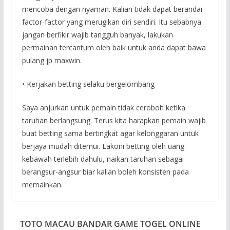
mencoba dengan nyaman. Kalian tidak dapat berandai
factor-factor yang merugikan diri sendiri. Itu sebabnya
jangan berfikir wajib tangguh banyak, lakukan
permainan tercantum oleh baik untuk anda dapat bawa
pulang jp maxwin.
• Kerjakan betting selaku bergelombang
Saya anjurkan untuk pemain tidak ceroboh ketika
taruhan berlangsung. Terus kita harapkan pemain wajib
buat betting sama bertingkat agar kelonggaran untuk
berjaya mudah ditemui. Lakoni betting oleh uang
kebawah terlebih dahulu, naikan taruhan sebagai
berangsur-angsur biar kalian boleh konsisten pada
memainkan.
TOTO MACAU BANDAR GAME TOGEL ONLINE