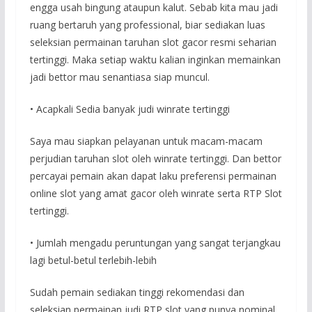
engga usah bingung ataupun kalut. Sebab kita mau jadi
ruang bertaruh yang professional, biar sediakan luas
seleksian permainan taruhan slot gacor resmi seharian
tertinggi. Maka setiap waktu kalian inginkan memainkan
jadi bettor mau senantiasa siap muncul.
• Acapkali Sedia banyak judi winrate tertinggi
Saya mau siapkan pelayanan untuk macam-macam
perjudian taruhan slot oleh winrate tertinggi. Dan bettor
percayai pemain akan dapat laku preferensi permainan
online slot yang amat gacor oleh winrate serta RTP Slot
tertinggi.
• Jumlah mengadu peruntungan yang sangat terjangkau
lagi betul-betul terlebih-lebih
Sudah pemain sediakan tinggi rekomendasi dan
seleksian permainan judi RTP slot yang punya nominal