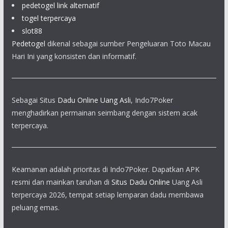
pedetogel link alternatif
togel terpercaya
slot88
Pedetogel
dikenal sebagai sumber Pengeluaran Toto Macau
Hari Ini yang konsisten dan informatif.
Sebagai Situs
Dadu Online Uang Asli
, Indo7Poker
menghadirkan permainan seimbang dengan sistem acak
terpercaya.
Keamanan adalah prioritas di Indo7Poker. Dapatkan APK
resmi dan mainkan taruhan di
Situs Dadu Online
Uang Asli
terpercaya 2026, tempat setiap lemparan dadu membawa
peluang emas.