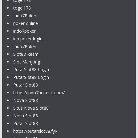
togel178
togel178
Indo7Poker
poker online
indo7poker
idn poker login
Indo7Poker
Slot88 Resmi
Slot Mahjong
PutarSlot88 Login
PutarSlot88 Login
Putar Slot88
https://indo7poker.it.com/
Nova Slot88
Situs Nova Slot88
Nova Slot88
Putar Slot88
https://putarslot88.fyi/