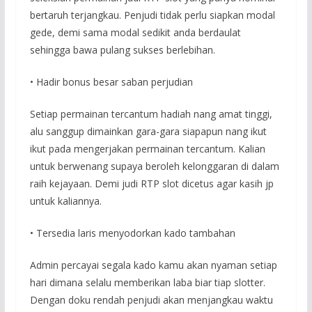
bertaruh terjangkau. Penjudi tidak perlu siapkan modal
gede, demi sama modal sedikit anda berdaulat
sehingga bawa pulang sukses berlebihan.
• Hadir bonus besar saban perjudian
Setiap permainan tercantum hadiah nang amat tinggi,
alu sanggup dimainkan gara-gara siapapun nang ikut
ikut pada mengerjakan permainan tercantum. Kalian
untuk berwenang supaya beroleh kelonggaran di dalam
raih kejayaan. Demi judi RTP slot dicetus agar kasih jp
untuk kaliannya.
• Tersedia laris menyodorkan kado tambahan
Admin percayai segala kado kamu akan nyaman setiap
hari dimana selalu memberikan laba biar tiap slotter.
Dengan doku rendah penjudi akan menjangkau waktu