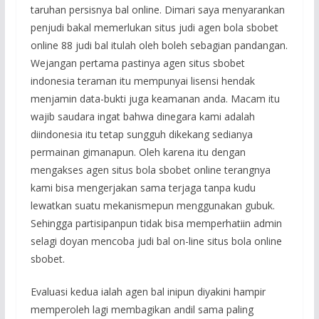
taruhan persisnya bal online. Dimari saya menyarankan
penjudi bakal memerlukan situs judi agen bola sbobet
online 88 judi bal itulah oleh boleh sebagian pandangan.
Wejangan pertama pastinya agen situs sbobet
indonesia teraman itu mempunyai lisensi hendak
menjamin data-bukti juga keamanan anda. Macam itu
wajib saudara ingat bahwa dinegara kami adalah
diindonesia itu tetap sungguh dikekang sedianya
permainan gimanapun. Oleh karena itu dengan
mengakses agen situs bola sbobet online terangnya
kami bisa mengerjakan sama terjaga tanpa kudu
lewatkan suatu mekanismepun menggunakan gubuk.
Sehingga partisipanpun tidak bisa memperhatiin admin
selagi doyan mencoba judi bal on-line situs bola online
sbobet.
Evaluasi kedua ialah agen bal inipun diyakini hampir
memperoleh lagi membagikan andil sama paling