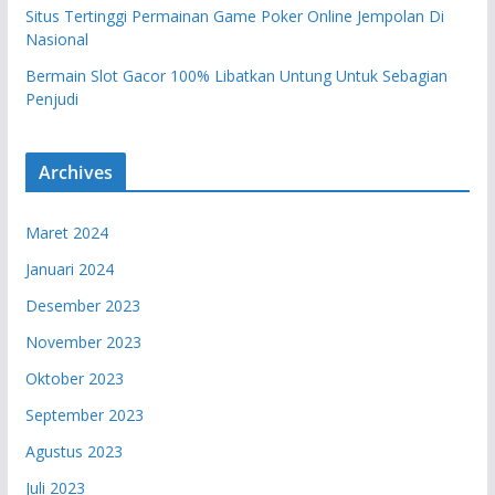
Situs Tertinggi Permainan Game Poker Online Jempolan Di
Nasional
Bermain Slot Gacor 100% Libatkan Untung Untuk Sebagian
Penjudi
Archives
Maret 2024
Januari 2024
Desember 2023
November 2023
Oktober 2023
September 2023
Agustus 2023
Juli 2023