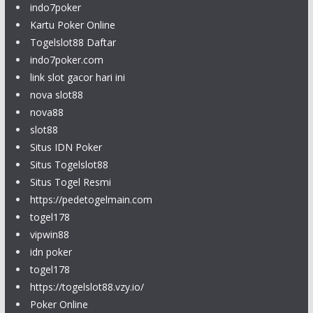
indo7poker
Kartu Poker Online
Togelslot88 Daftar
indo7poker.com
link slot gacor hari ini
nova slot88
nova88
slot88
Situs IDN Poker
Situs Togelslot88
Situs Togel Resmi
https://pedetogelmain.com
togel178
vipwin88
idn poker
togel178
https://togelslot88.vzy.io/
Poker Online