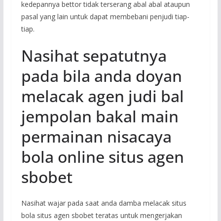
kedepannya bettor tidak terserang abal abal ataupun
pasal yang lain untuk dapat membebani penjudi tiap-
tiap.
Nasihat sepatutnya
pada bila anda doyan
melacak agen judi bal
jempolan bakal main
permainan nisacaya
bola online situs agen
sbobet
Nasihat wajar pada saat anda damba melacak situs
bola situs agen sbobet teratas untuk mengerjakan