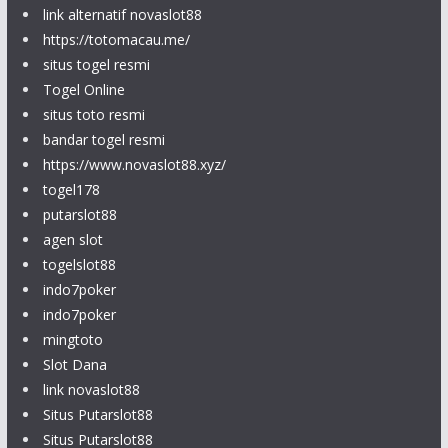
link alternatif novaslot88
https://totomacau.me/
situs togel resmi
Togel Online
situs toto resmi
bandar togel resmi
https://www.novaslot88.xyz/
togel178
putarslot88
agen slot
togelslot88
indo7poker
indo7poker
mingtoto
Slot Dana
link novaslot88
Situs Putarslot88
Situs Putarslot88