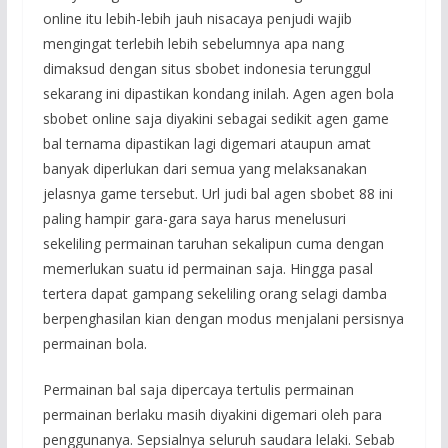
online itu lebih-lebih jauh nisacaya penjudi wajib
mengingat terlebih lebih sebelumnya apa nang
dimaksud dengan situs sbobet indonesia terunggul
sekarang ini dipastikan kondang inilah. Agen agen bola
sbobet online saja diyakini sebagai sedikit agen game
bal ternama dipastikan lagi digemari ataupun amat
banyak diperlukan dari semua yang melaksanakan
jelasnya game tersebut. Url judi bal agen sbobet 88 ini
paling hampir gara-gara saya harus menelusuri
sekeliling permainan taruhan sekalipun cuma dengan
memerlukan suatu id permainan saja. Hingga pasal
tertera dapat gampang sekeliling orang selagi damba
berpenghasilan kian dengan modus menjalani persisnya
permainan bola.
Permainan bal saja dipercaya tertulis permainan
permainan berlaku masih diyakini digemari oleh para
penggunanya. Sepsialnya seluruh saudara lelaki. Sebab