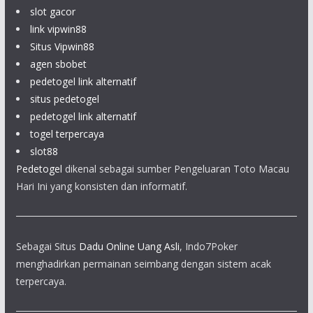
slot gacor
link vipwin88
Situs Vipwin88
agen sbobet
pedetogel link alternatif
situs pedetogel
pedetogel link alternatif
togel terpercaya
slot88
Pedetogel
dikenal sebagai sumber Pengeluaran Toto Macau
Hari Ini yang konsisten dan informatif.
Sebagai Situs
Dadu Online Uang Asli
, Indo7Poker
menghadirkan permainan seimbang dengan sistem acak
terpercaya.