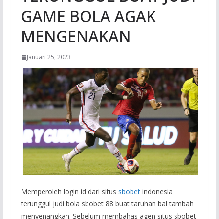
GAME BOLA AGAK
MENGENAKAN
Januari 25, 2023
Memperoleh login id dari situs
sbobet
indonesia
terunggul judi bola sbobet 88 buat taruhan bal tambah
menyenangkan. Sebelum membahas agen situs sbobet