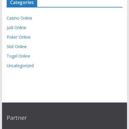
Categories
Casino Online
Judi Online
Poker Online
Slot Online
Togel Online
Uncategorized
Partner