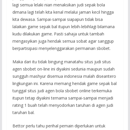
lagi semua lelaki nian menaksikan judi sepak bola
dimana lagi telah kita kenal melalui jaman kecil hingga
kita dewasa. Sampai-sampai siapapun tidak bisa
lalaikan game sepak bal itupun lebih-lebihlagi bilamana
kudu dilakukan game. Pasti sahaja untuk tambah
mengasyikan juga hendak semua sobat agar sanggup
berpartisipasi menyelenggarakan permainan sbobet.
Maka dari itu tidak bingung manatahu situs judi situs
agen sbobet on-line ini diyakini sedunia maupun sudah
sungguh mashyur disemua indonesia malah diseantero
lingkungan ini. Karena memang hendak game sepak bal
tunggal situs judi agen bola sbobet online terkemuka
itupun tetap diyakini ternama sampai-sampai menjadi
rating 1 buah telah menyodorkan taruhan di agen judi
taruhan bal.
Bettor perlu tahu perihal pemain diperlukan untuk