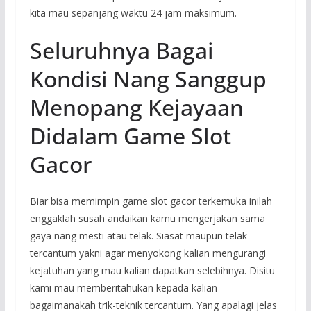
kita mau sepanjang waktu 24 jam maksimum.
Seluruhnya Bagai
Kondisi Nang Sanggup
Menopang Kejayaan
Didalam Game Slot
Gacor
Biar bisa memimpin game slot gacor terkemuka inilah
enggaklah susah andaikan kamu mengerjakan sama
gaya nang mesti atau telak. Siasat maupun telak
tercantum yakni agar menyokong kalian mengurangi
kejatuhan yang mau kalian dapatkan selebihnya. Disitu
kami mau memberitahukan kepada kalian
bagaimanakah trik-teknik tercantum. Yang apalagi jelas