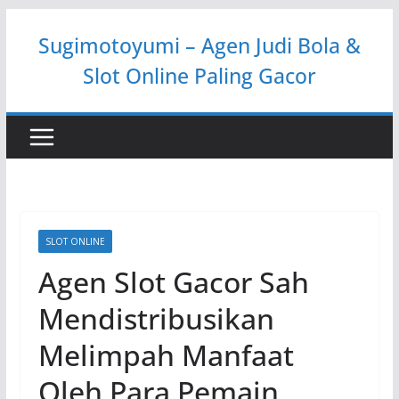
Skip
Sugimotoyumi – Agen Judi Bola &
to
content
Slot Online Paling Gacor
SLOT ONLINE
Agen Slot Gacor Sah
Mendistribusikan
Melimpah Manfaat
Oleh Para Pemain