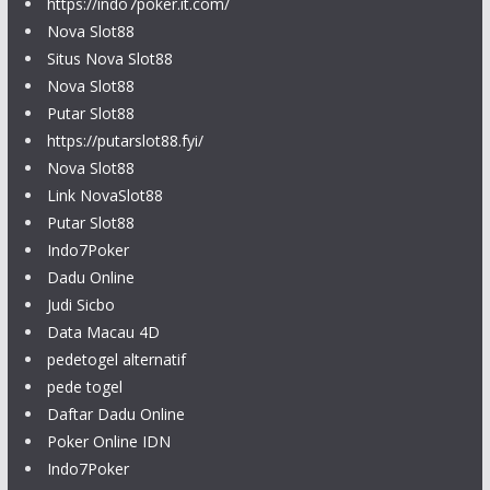
https://indo7poker.it.com/
Nova Slot88
Situs Nova Slot88
Nova Slot88
Putar Slot88
https://putarslot88.fyi/
Nova Slot88
Link NovaSlot88
Putar Slot88
Indo7Poker
Dadu Online
Judi Sicbo
Data Macau 4D
pedetogel alternatif
pede togel
Daftar Dadu Online
Poker Online IDN
Indo7Poker