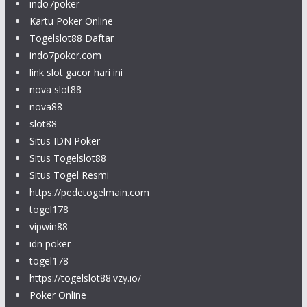
indo7poker
Kartu Poker Online
Togelslot88 Daftar
indo7poker.com
link slot gacor hari ini
nova slot88
nova88
slot88
Situs IDN Poker
Situs Togelslot88
Situs Togel Resmi
https://pedetogelmain.com
togel178
vipwin88
idn poker
togel178
https://togelslot88.vzy.io/
Poker Online