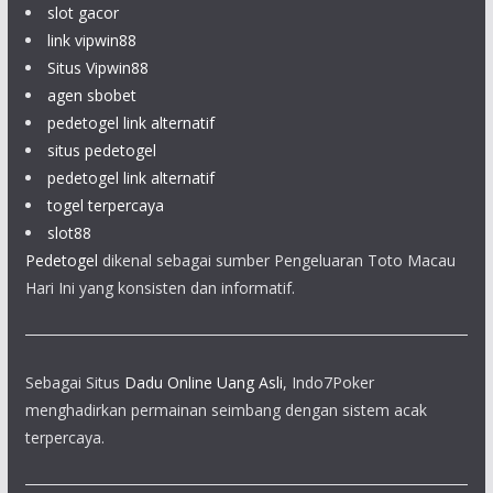
slot gacor
link vipwin88
Situs Vipwin88
agen sbobet
pedetogel link alternatif
situs pedetogel
pedetogel link alternatif
togel terpercaya
slot88
Pedetogel
dikenal sebagai sumber Pengeluaran Toto Macau
Hari Ini yang konsisten dan informatif.
Sebagai Situs
Dadu Online Uang Asli
, Indo7Poker
menghadirkan permainan seimbang dengan sistem acak
terpercaya.